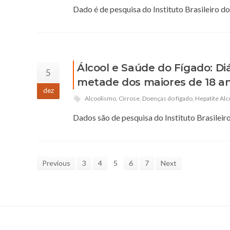
Dado é de pesquisa do Instituto Brasileiro d
Álcool e Saúde do Fígado: D
5
metade dos maiores de 18 an
dez
Alcoolismo
,
Cirrose
,
Doenças do fígado
,
Hepatite Alc
Dados são de pesquisa do Instituto Brasileir
Previous
3
4
5
6
7
Next