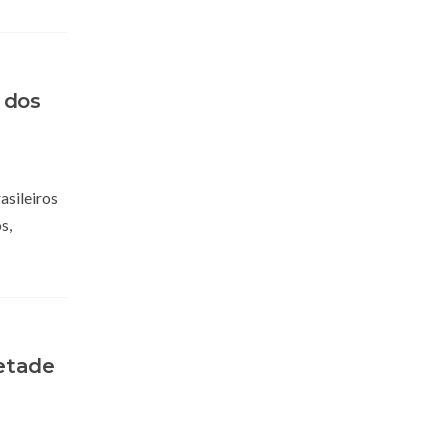
 dos
asileiros
s,
metade