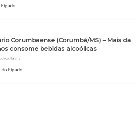
o Fígado
iário Corumbaense (Corumbá/MS) – Mais da
os consome bebidas alcoólicas
oolica
,
Ibrafig
o do Fígado