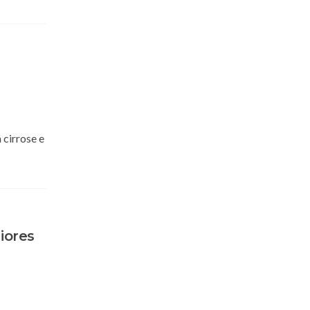
 cirrose e
iores