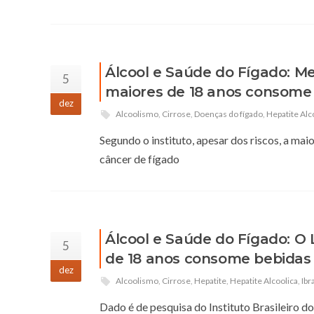
Álcool e Saúde do Fígado: Me
5
maiores de 18 anos consome 
dez
Alcoolismo
,
Cirrose
,
Doenças do fígado
,
Hepatite Alc
Segundo o instituto, apesar dos riscos, a ma
câncer de fígado
Álcool e Saúde do Fígado: O 
5
de 18 anos consome bebidas al
dez
Alcoolismo
,
Cirrose
,
Hepatite
,
Hepatite Alcoolica
,
Ibr
Dado é de pesquisa do Instituto Brasileiro d