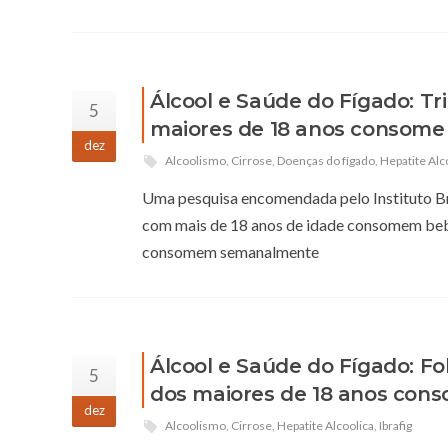
Álcool e Saúde do Fígado: Tr
5
maiores de 18 anos consome 
dez
Alcoolismo
,
Cirrose
,
Doenças do fígado
,
Hepatite Alc
Uma pesquisa encomendada pelo Instituto Bra
com mais de 18 anos de idade consomem bebid
consomem semanalmente
Álcool e Saúde do Fígado: F
5
dos maiores de 18 anos cons
dez
Alcoolismo
,
Cirrose
,
Hepatite Alcoolica
,
Ibrafig