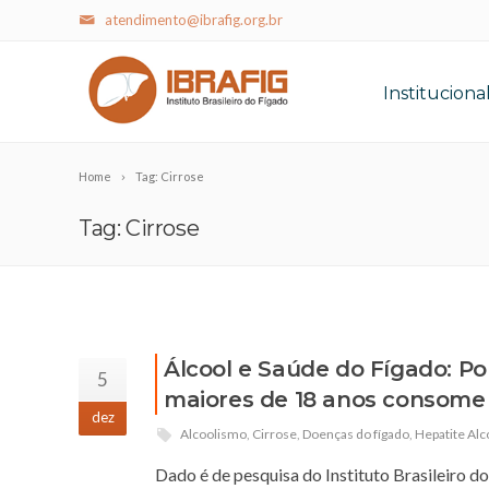
atendimento@ibrafig.org.br
Instituciona
Home
Tag: Cirrose
Tag: Cirrose
Álcool e Saúde do Fígado: P
5
maiores de 18 anos consome 
dez
Alcoolismo
,
Cirrose
,
Doenças do fígado
,
Hepatite Alc
Dado é de pesquisa do Instituto Brasileiro do