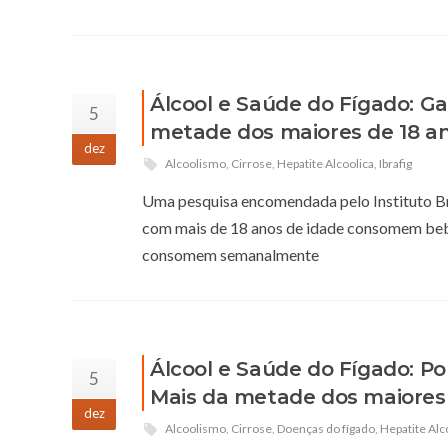
Álcool e Saúde do Fígado: Ga
5
metade dos maiores de 18 an
dez
Alcoolismo
,
Cirrose
,
Hepatite Alcoolica
,
Ibrafig
Uma pesquisa encomendada pelo Instituto Bra
com mais de 18 anos de idade consomem bebid
consomem semanalmente
Álcool e Saúde do Fígado: P
5
Mais da metade dos maiores 
dez
Alcoolismo
,
Cirrose
,
Doenças do fígado
,
Hepatite Alc