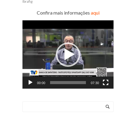
Ibrafig
Confira mais informações
aqui
Tocador
de
vídeo
00:00
07:30