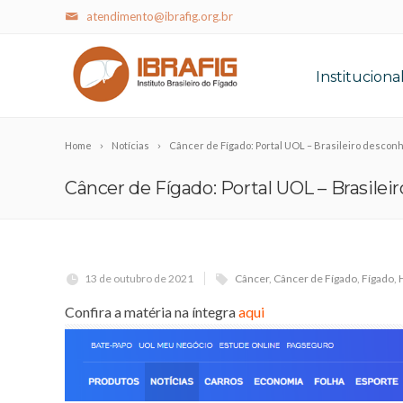
atendimento@ibrafig.org.br
Instituciona
Home
Notícias
Câncer de Fígado: Portal UOL – Brasileiro desconh
Câncer de Fígado: Portal UOL – Brasilei
13 de outubro de 2021
Câncer
,
Câncer de Fígado
,
Fígado
,
Confira a matéria na íntegra
aqui