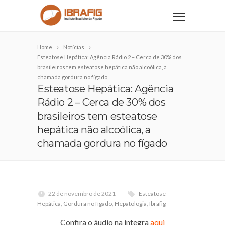
Home
Notícias
Esteatose Hepática: Agência Rádio 2 – Cerca de 30% dos
brasileiros tem esteatose hepática não alcoólica, a
chamada gordura no fígado
Esteatose Hepática: Agência
Rádio 2 – Cerca de 30% dos
brasileiros tem esteatose
hepática não alcoólica, a
chamada gordura no fígado
22 de novembro de 2021
Esteatose
Hepática
,
Gordura no fígado
,
Hepatologia
,
Ibrafig
Confira o áudio na íntegra
aqui