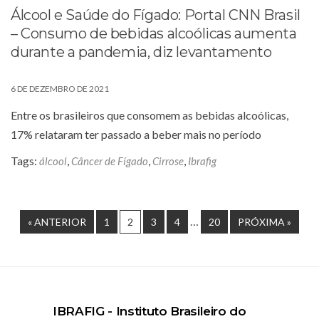
Álcool e Saúde do Fígado: Portal CNN Brasil
– Consumo de bebidas alcoólicas aumenta
durante a pandemia, diz levantamento
6 DE DEZEMBRO DE 2021
Entre os brasileiros que consomem as bebidas alcoólicas,
17% relataram ter passado a beber mais no período
Tags:
,
,
,
álcool
Câncer de Fígado
Cirrose
Ibrafig
…
« ANTERIOR
1
2
3
4
20
PRÓXIMA »
IBRAFIG - Instituto Brasileiro do