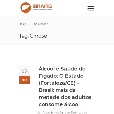
Home
Tag: Cirrose
Tag: Cirrose
Álcool e Saúde do
15
Fígado: O Estado
dez
(Fortaleza/CE) –
Brasil: mais da
metade dos adultos
consome álcool
Alcoolismo
,
Cirrose
,
Doenças do