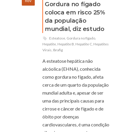
nov
Gordura no fígado
coloca em risco 25%
da população
mundial, diz estudo
Esteatose
,
Gordura no fígado
,
Hepatite
,
Hepatite B
,
Hepatite C
,
Hepatites
Virais
,
Ibrafig
A esteatose hepática não
alcóolica (EHNA), conhecida
como gordura no fígado, afeta
cerca de um quarto da população
mundial adulta e, apesar de ser
uma das principais causas para
cirrose e câncer de fígado e de
óbito por doenças
cardiovasculares, é uma condição