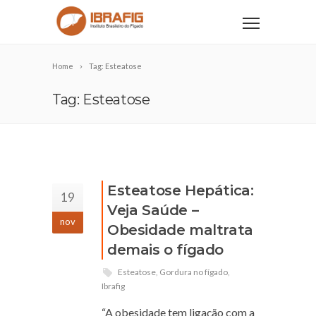
Home
Tag: Esteatose
Tag: Esteatose
Esteatose Hepática:
19
Veja Saúde –
nov
Obesidade maltrata
demais o fígado
Esteatose
,
Gordura no fígado
,
Ibrafig
“A obesidade tem ligação com a