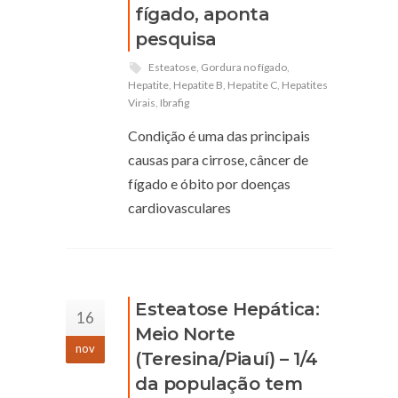
fígado, aponta
pesquisa
Esteatose
,
Gordura no fígado
,
Hepatite
,
Hepatite B
,
Hepatite C
,
Hepatites
Virais
,
Ibrafig
Condição é uma das principais
causas para cirrose, câncer de
fígado e óbito por doenças
cardiovasculares
Esteatose Hepática:
16
Meio Norte
nov
(Teresina/Piauí) – 1/4
da população tem